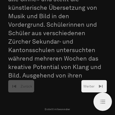
künstlerische Übersetzung von
Musik und Bild in den
Vordergrund. Schülerinnen und
Schüler aus verschiedenen
Zürcher Sekundar- und
Kantonsschulen untersuchten
während mehreren Wochen das
kreative Potential von Klang und
Bild. Ausgehend von ihren
Lieblings-Orten entwickelten die
Zurück
Weiter
Jugendlichen mittels Sound- und
Bildsampling ihre persönlichen
Klang- und Bildcollagen.
Erstellt mit
wonnder