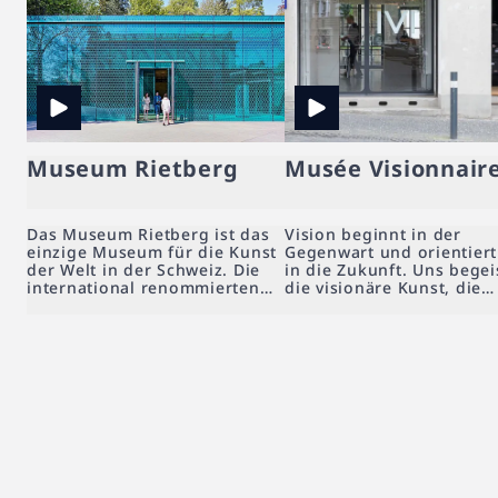
Museum Rietberg
Musée Visionnair
Das Museum Rietberg ist das
Vision beginnt in der
einzige Museum für die Kunst
Gegenwart und orientiert
der Welt in der Schweiz. Die
in die Zukunft. Uns begei
international renommierten
die visionäre Kunst, die
Sammlungen beherbergen
eigenwillig, subversiv un
bedeutende Werke aus Afrika,
instinktiv vom Herkömml
Amerika, Asien und Ozeanien.
abweicht und keine Gren
kennt. Indem wir der
visionären Kunst eine
Plattform bieten, öffnen 
den Dialog für ein breite
Kunstverständnis. Bei un
stehen die visionär
Kunstschaffenden im
Mittelpunkt. Ihre Positio